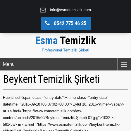
info@esmatemizlik.com
0542 775 46 25
Esma
Temizlik
Profesyonel Temizlik Şirketi
Menu
Beykent Temizlik Şirketi
Published <span class="entry-date"><time class="entry-date"
datetime="2016-09-18T05:07:02+00:00">Eylül 18, 2016</time></span>
at <a href="https://www.esmatemizlik.com/wp-
content/uploads/2016/09/Beykent-Temizlik-Şirketi-01.jpg">1032 ×
581</a> in <a href="https://www.esmatemizlik.com/beykent-temizlik-